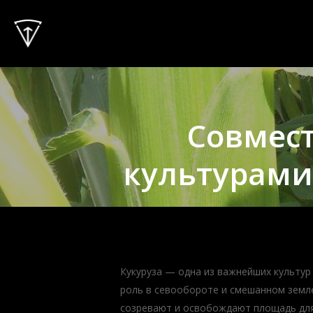
Skip
to
main
content
Совмест
культурами
Кукуруза — одна из важнейших культур 
роль в севообороте и смешанном земле
созревают и освобождают площадь для