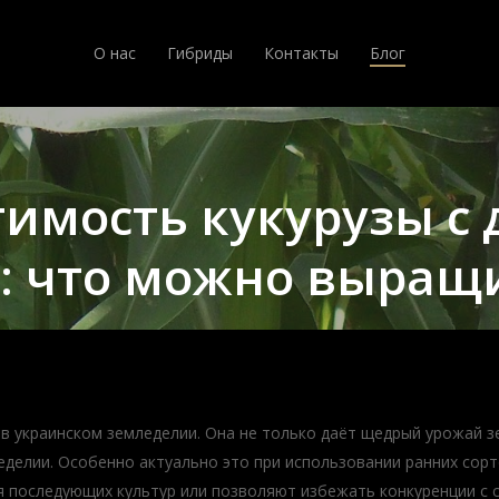
О нас
Гибриды
Контакты
Блог
имость кукурузы с
: что можно выращ
в украинском земледелии. Она не только даёт щедрый урожай зе
делии. Особенно актуально это при использовании ранних сорт
 последующих культур или позволяют избежать конкуренции с с