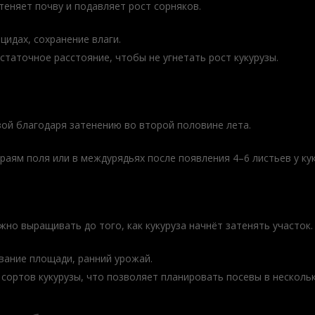
теняет почву и подавляет рост сорняков.
ицидах, сохранение влаги.
статочное расстояние, чтобы не угнетать рост кукурузы.
зой благодаря затенению во второй половине лета.
краям поля или в междурядьях после появления 4–6 листьев у ку
но выращивать до того, как кукуруза начнёт затенять участок.
вание площади, ранний урожай.
 сортов кукурузы, что позволяет планировать посевы в нескольк