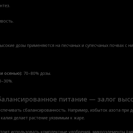
нтез.
вость.
Высокие дозы применяются на песчаных и супесчаных почвах с н
и осенью):
70–80% дозы.
0–30%.
балансированное питание — залог выс
еспечивать сбалансированность. Например, избыток азота при 
 калия делает растение уязвимым к жаре.
тоит использовать комплексные удобрения, микроэлементы (цин