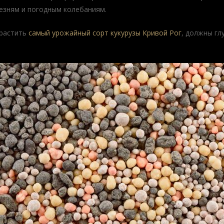
лезням и погодным колебаниям.
ырастить
самый урожайный сорт кукурузы Кривой Рог
, должны гл