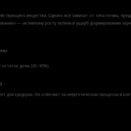
ействующего вещества. Однако всё зависит от типа почвы, пред
ованию» — активному росту зелени в ущерб формированию зерн
рмы.
:
остаток дозы (20–30%).
я
 для кукурузы. Он отвечает за энергетические процессы в клет