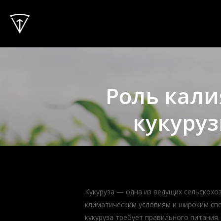
Skip
to
main
content
Роль кали
кукуруз
Кукуруза — одна из ведущих сельскохо
климатическим условиям и широким спе
кукуруза требует правильного питания.