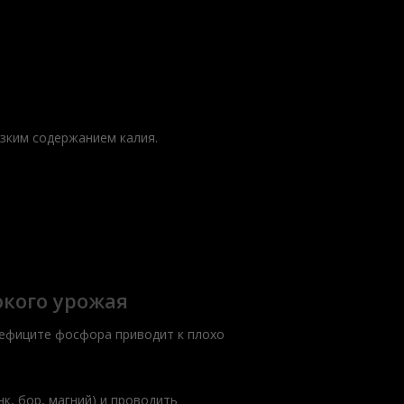
изким содержанием калия.
окого урожая
дефиците фосфора приводит к плохо
к, бор, магний) и проводить