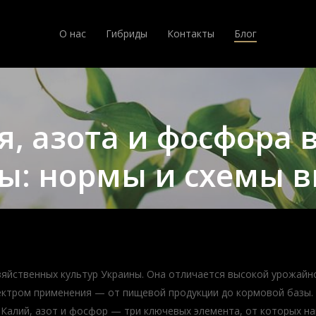
О нас
Гибриды
Контакты
Блог
я, азота и фосфора 
ы: нормы и схемы 
зяйственных культур Украины. Она отличается высокой урожайн
ктром применения — от пищевой продукции до кормовой базы. О
 Калий, азот и фосфор — три ключевых элемента, от которых на