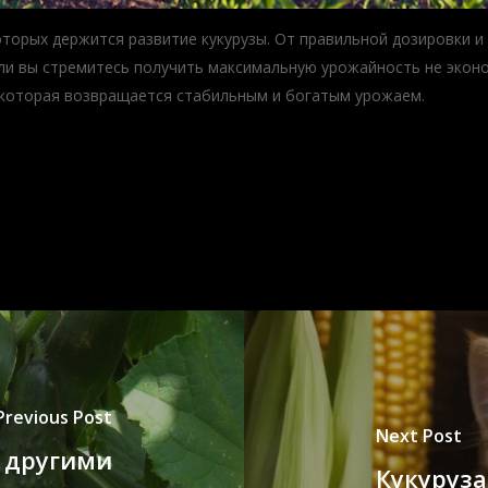
оторых держится развитие кукурузы. От правильной дозировки и 
сли вы стремитесь получить максимальную урожайность не эконо
 которая возвращается стабильным и богатым урожаем.
Previous Post
Next Post
с другими
Кукуруза