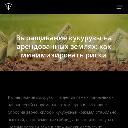
Men
Skip
to
Close
main
Menu
content
Выращивание кукурузы на
арендованных землях: как
минимизировать риски
Выращивание кукурузы — одно из самых прибыльных
направлений современного земледелия в Украине.
Спрос на зерно, силос и кукурузный крахмал стабильно
высокий, а современные гибриды позволяют получать
щедрые урожаи даже в сложных климатических