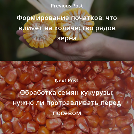
Previous Post
Формирование початков: что
влияет на количество рядов
зерна
Next Post
Обработка семян кукурузы:
нужно ли протравливать перед
посевом