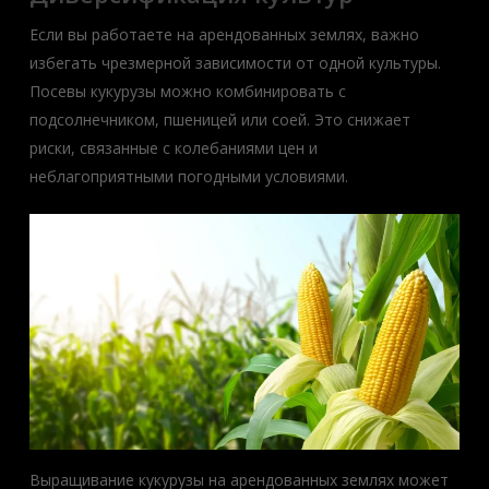
Если вы работаете на арендованных землях, важно
избегать чрезмерной зависимости от одной культуры.
Посевы кукурузы можно комбинировать с
подсолнечником, пшеницей или соей. Это снижает
риски, связанные с колебаниями цен и
неблагоприятными погодными условиями.
Выращивание кукурузы на арендованных землях может