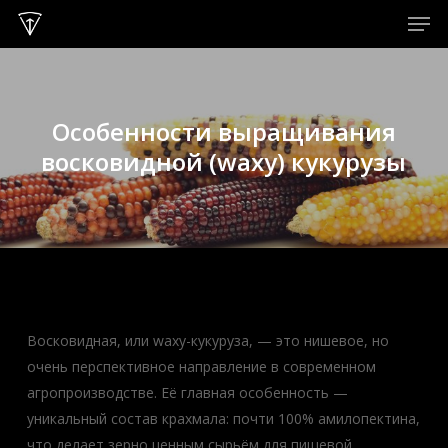
Men
Skip
to
Close
main
Menu
content
Особенности выращивания
восковидной (waxy) кукурузы
Восковидная, или waxy-кукуруза, — это нишевое, но
очень перспективное направление в современном
агропроизводстве. Её главная особенность —
уникальный состав крахмала: почти 100% амилопектина,
что делает зерно ценным сырьём для пищевой,