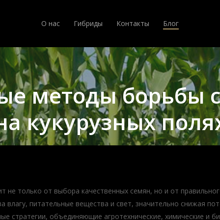
О нас
Гибриды
Контакты
Блог
ые методы борьбы с
на кукурузных поля
т не только от выбора качественных семян, но и от правильног
а влагу, питательные вещества и свет, значительно снижая по
ые стратегии, объединяющие агротехнические, химические и б