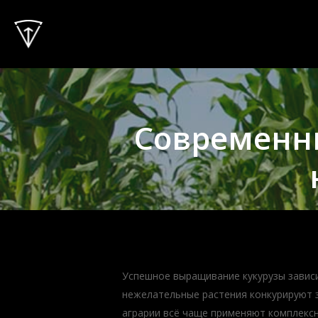
Skip
to
main
content
Современн
Успешное выращивание кукурузы зависи
нежелательные растения конкурируют з
аграрии всё чаще применяют комплексн