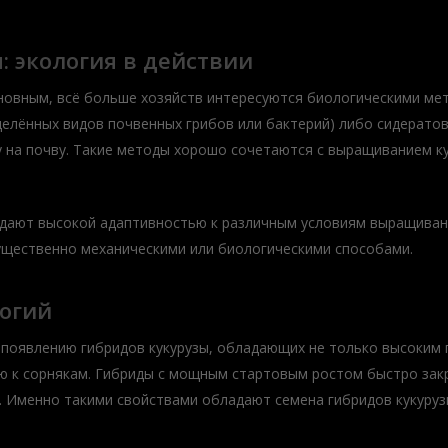
: экология в действии
сновным, всё больше хозяйств интересуются биологическими ме
делённых видов почвенных грибов или бактерий) либо сидерато
у на почву. Такие методы хорошо сочетаются с выращиванием ку
адают высокой адаптивностью к различным условиям выращивани
ущественно механическими или биологическими способами.
логий
 появлению гибридов кукурузы, обладающих не только высоким 
 к сорнякам. Гибриды с мощным стартовым ростом быстро зак
й. Именно такими свойствами обладают семена гибридов кукуруз