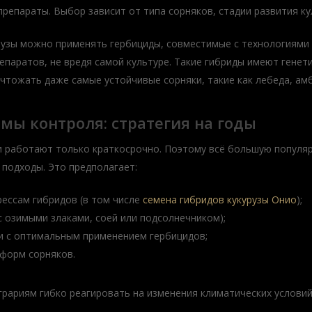
препараты. Выбор зависит от типа сорняков, стадии развития ку
узы можно применять гербициды, совместимые с технологиями Cl
епаратов, не вредя самой культуре. Такие гибриды имеют генет
чтожать даже самые устойчивые сорняки, такие как лебеда, амб
мы контроля: стратегия на годы
 работают только краткосрочно. Поэтому всё большую популя
подходы. Это предполагает:
рессам гибридов (в том числе
семена гибридов кукурузы Онио
);
с озимыми злаками, соей или подсолнечником);
и с оптимальным применением гербицидов;
 форм сорняков.
рариям гибко реагировать на изменения климатических услови