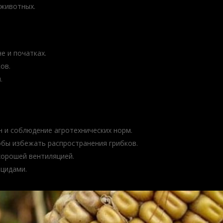
 животных.
е и початках.
ов.
.
 и соблюдение агротехнических норм.
обы избежать распространения грибков.
 хорошей вентиляцией.
ицидами.