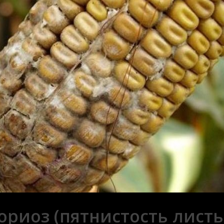
ориоз (пятнистость листь