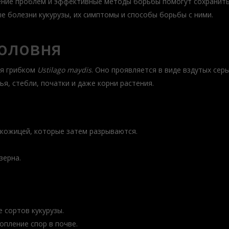
ение проблем и эффективные методы борьбы помогут сохранить 
 болезни кукурузы, их симптомы и способы борьбы с ними.
головня
ся грибком
Ustilago maydis
. Оно проявляется в виде вздутых сер
я, стебли, початки и даже корни растения.
кожицей, которые затем разрываются.
зерна.
 сортов кукурузы.
пление спор в почве.