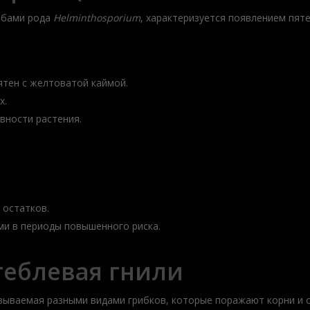
ибами рода
Helminthosporium
, характеризуется появлением пяте
ятен с желтоватой каймой.
х.
вности растения.
 остатков.
ми в периоды повышенного риска.
стеблевая гнили
зываемая разными видами грибков, которые поражают корни и с