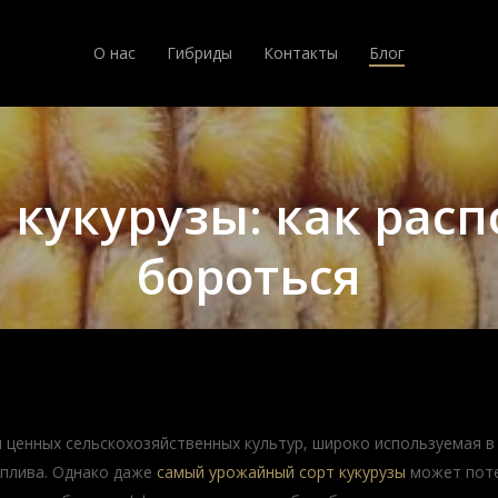
О нас
Гибриды
Контакты
Блог
 кукурузы: как расп
бороться
и ценных сельскохозяйственных культур, широко используемая 
плива. Однако даже
самый урожайный сорт кукурузы
может поте