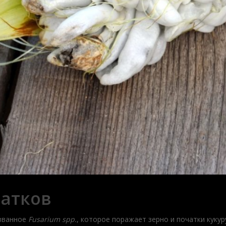
чатков
званное
Fusarium spp.
, которое поражает зерно и початки куку