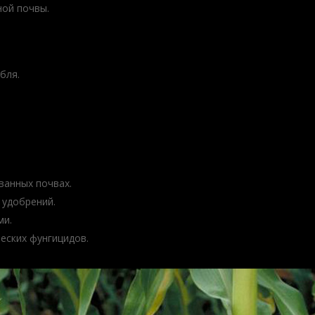
ной почвы.
бля.
ванных почвах.
 удобрений.
ми.
еских фунгицидов.