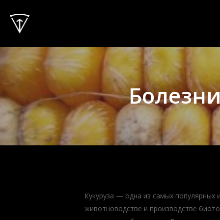
Skip
to
main
content
Болезни
Кукуруза — одна из самых популярных 
животноводстве и производстве биото