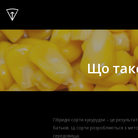
Skip
to
main
content
Що таке
Гібридні сорти кукурудзи – це результа
батьків. Ці сорти розробляються з мет
середовища.