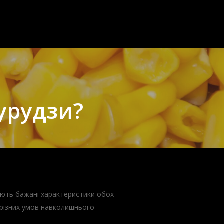
курудзи?
мають бажані характеристики обох
 різних умов навколишнього