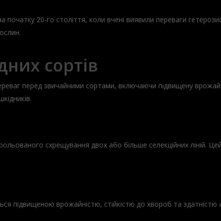
на початку 20-го століття, коли вчені виявили переваги гетерози
ослин.
дних сортів
переваг перед звичайними сортами, включаючи підвищену врожайн
шкідників.
ольованого схрещування двох або більше селекційних ліній. Це
ться підвищеною врожайністю, стійкістю до хвороб та здатністю 