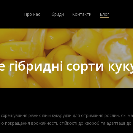
Про нас
Гібриди
Контакти
Блог
 гібридні сорти ку
т схрещування різних ліній кукурудзи для отримання рослин, які 
ою покращення врожайності, стійкості до хвороб та адаптації до