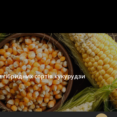
 гібридних сортів кукурудзи