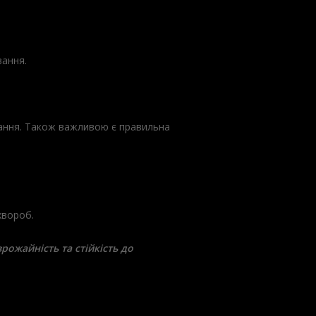
вання.
ування. Також важливою є правильна
хвороб.
рожайність та стійкість до