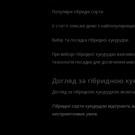
Популярні гібридні сорти
У статті описані деякі з найпопулярніши
Вибір та посадка гібридної кукурудзи
При виборі гібридної кукурудзи важливо
технологія посадки для досягнення мак
Догляд за гібридною к
Догляд за гібридною кукурудзою включає
Гібридні сорти кукурудзи відіграють 
несприятливих умов.