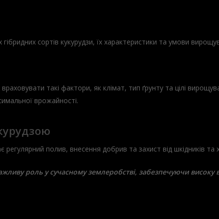
х гібридних сортів кукурудзи, їх характеристики та умови вирощу
 враховувати такі фактори, як клімат, тип ґрунту та цілі вирощ
симальної врожайності.
укурудзою
 регулярний полив, внесення добрив та захист від шкідників та 
важливу роль у сучасному землеробстві, забезпечуючи високу в