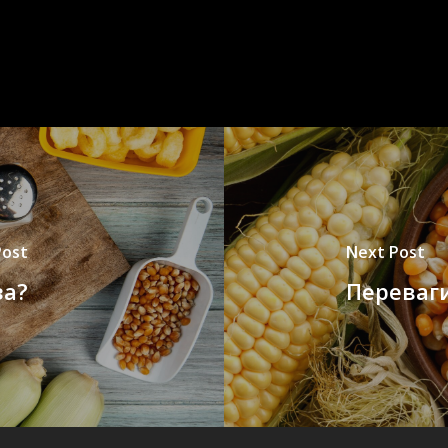
Post
Next Post
за?
Переваги